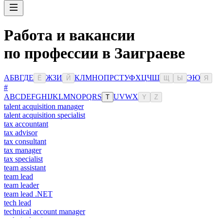
Работа и вакансии
по профессии в Заиграеве
А
Б
В
Г
Д
Е
Ж
З
И
К
Л
М
Н
О
П
Р
С
Т
У
Ф
Х
Ц
Ч
Ш
Э
Ю
Ё
Й
Щ
Ы
Я
#
A
B
C
D
E
F
G
H
I
J
K
L
M
N
O
P
Q
R
S
U
V
W
X
T
Y
Z
talent acquisition manager
talent acquisition specialist
tax accountant
tax advisor
tax consultant
tax manager
tax specialist
team assistant
team lead
team leader
team lead .NET
tech lead
technical account manager