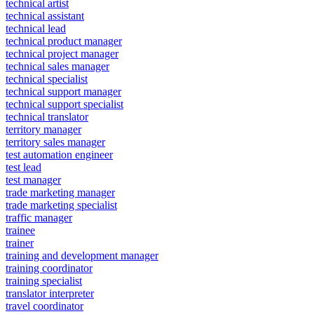
technical artist
technical assistant
technical lead
technical product manager
technical project manager
technical sales manager
technical specialist
technical support manager
technical support specialist
technical translator
territory manager
territory sales manager
test automation engineer
test lead
test manager
trade marketing manager
trade marketing specialist
traffic manager
trainee
trainer
training and development manager
training coordinator
training specialist
translator interpreter
travel coordinator